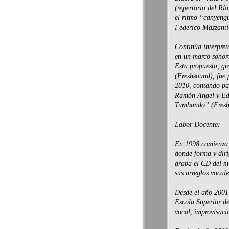
(repertorio del Río
el ritmo “canyeng
Federico Mazzanti
Continúa interpret
en un marco sonoro
Esta propuesta, g
(Freshsound), fue 
2010, contando pa
Ramón Angel y Edu
Tumbando” (Freshso
Labor Docente:
En 1998 comienza a
donde forma y diri
graba el CD del mi
sus arreglos vocal
Desde el año 2001 
Escola Superior d
vocal, improvisac