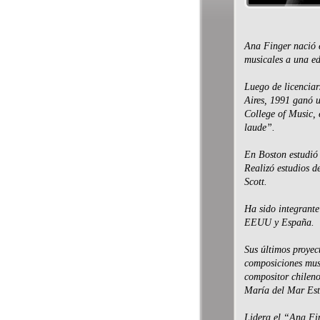
Ana Finger nació e
musicales a una e
Luego de licencia
Aires, 1991 ganó u
College of Music,
laude”.
En Boston estudió 
Realizó estudios d
Scott.
Ha sido integrante
EEUU y España.
Sus últimos proyec
composiciones musi
compositor chileno
María del Mar Estr
Lidera el “Ana Fi