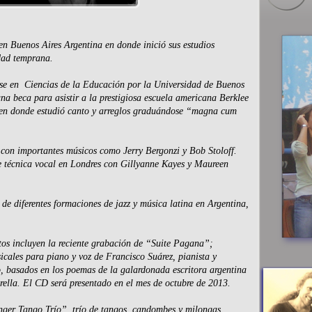
n Buenos Aires Argentina en donde inició sus estudios
dad temprana.
rse en Ciencias de la Educación por la Universidad de Buenos
na beca para asistir a la prestigiosa escuela americana Berklee
 en donde estudió canto y arreglos graduándose “magna cum
con importantes músicos como Jerry Bergonzi y Bob Stoloff.
e técnica vocal en Londres con Gillyanne Kayes y Maureen
 de diferentes formaciones de jazz y música latina en Argentina,
tos incluyen la reciente grabación de “Suite Pagana”;
cales para piano y voz de Francisco Suárez, pianista y
, basados en los poemas de la galardonada escritora argentina
ella. El CD será presentado en el mes de octubre de 2013.
nger Tango Trío”, trío de tangos, candombes y milongas