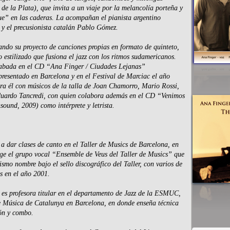
 de la Plata), que invita a un viaje por la melancolía porteña y
ue” en las caderas. La acompañan el pianista argentino
 y el precusionista catalán Pablo Gómez.
ando su proyecto de canciones propias en formato de quinteto,
 estilizado que fusiona el jazz con los ritmos sudamericanos.
rabada en el CD “Ana Finger / Ciudades Lejanas”
presentado en Barcelona y en el Festival de Marciac el año
ra él con músicos de la talla de Joan Chamorro, Mario Rossi,
ardo Tancredi, con quien colabora además en el CD “Venimos
und, 2009) como intérprete y letrista.
 dar clases de canto en el Taller de Musics de Barcelona, en
ge el grupo vocal “Ensemble de Veus del Taller de Musics” que
smo nombre bajo el sello discográfico del Taller, con varios de
es en el año 2001.
es profesora titular en el departamento de Jazz de la ESMUC,
e Música de Catalunya en Barcelona, en donde enseña técnica
ión y combo.